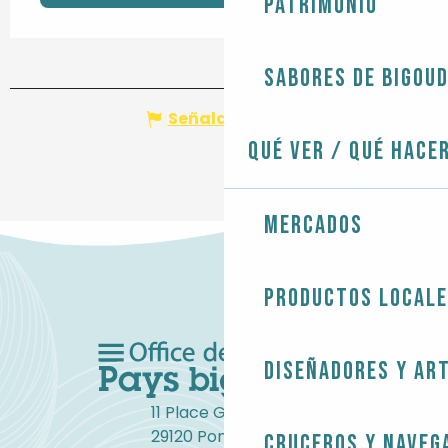
Patrimonio
Sabores de Bigou
Señalar un error
Qué ver / Qué hace
Mercados
Productos local
Diseñadores y ar
11 Place Gambetta
29120 Pont-l'Abbé
Cruceros y naveg