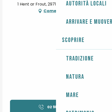
Autorità locali
1 Hent ar Frout, 29710 Guiler-sur-Goyen
Come arrivare
Arrivare e muover
Scoprire
Tradizione
Natura
Mare
02 98 91 32
▒▒