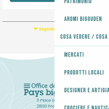
Patrimonio
Aromi Bigouden
Segnala un errore
Cosa vedere / Cosa
Mercati
Prodotti locali
Designer e artigi
11 Place Gambetta
29120 Pont-l'Abbé
Crociere e nautic