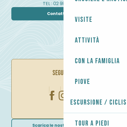
TEL : 02 98 82 37 99
Contattateci
Visite
Attività
Con la famiglia
SEGUITECI
Piove
Escursione / Cicli
Tour a piedi
Scarica le nostre brochure