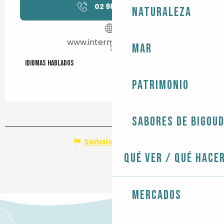
02 98 91 39
▒▒
Naturaleza
www.intermarche.com
Mar
Idiomas hablados
Idiomas hablados
Patrimonio
Sabores de Bigou
Señalar un error
Qué ver / Qué hace
Mercados