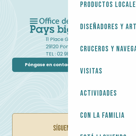
Productos local
Diseñadores y ar
11 Place Gambetta
29120 Pont-l'Abbé
Cruceros y naveg
TEL : 02 98 82 37 99
Póngase en contacto con nosotros
Visitas
Actividades
Con la familia
SÍGUENOS EN