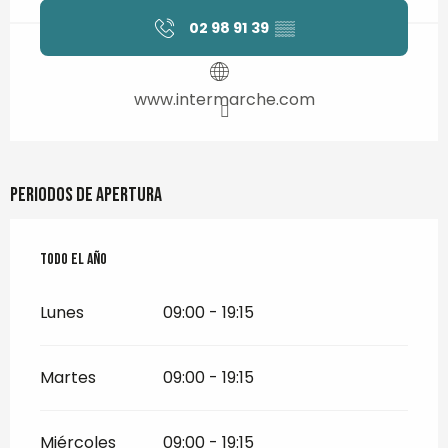
02 98 91 39
▒▒
www.intermarche.com
Periodos de apertura
Todo el año
Todo el año
Lunes
09:00 - 19:15
Martes
09:00 - 19:15
Miércoles
09:00 - 19:15