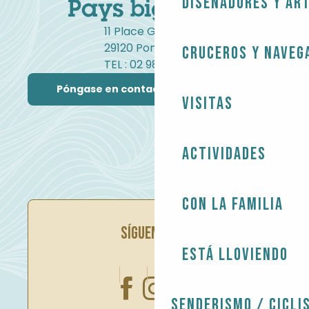
Diseñadores y ar
11 Place Gambetta
29120 Pont-l'Abbé
Cruceros y naveg
TEL : 02 98 82 37 99
Póngase en contacto con nosotros
Visitas
Actividades
Con la familia
SÍGUENOS EN
Está lloviendo
Senderismo / Cicli