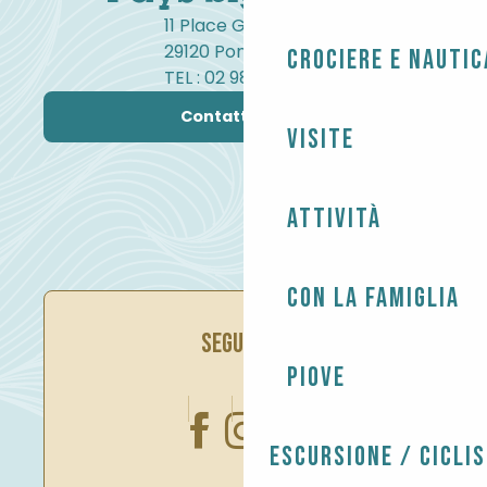
11 Place Gambetta
29120 Pont-l'Abbé
Crociere e nautic
TEL : 02 98 82 37 99
Contattateci
Visite
Attività
Con la famiglia
SEGUITECI
Piove
Escursione / Cicli