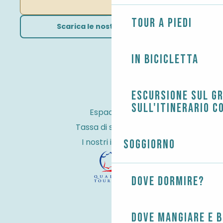
Tour a piedi
Scarica le nostre brochure
In bicicletta
Escursione sul G
sull'itinerario c
Espace Pro
Tassa di soggiorno
I nostri impegni
Soggiorno
Dove dormire?
Dove mangiare e 