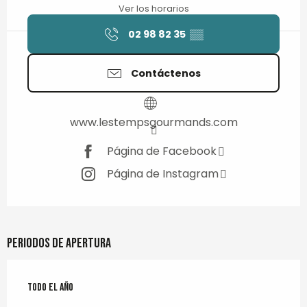
Ver los horarios
02 98 82 35
▒▒
Contáctenos
www.lestempsgourmands.com
Página de Facebook
Página de Instagram
Periodos de apertura
Todo el año
Todo el año