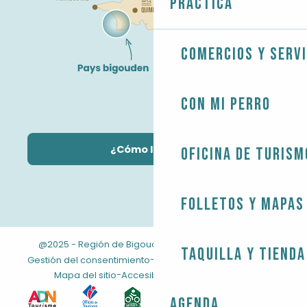
Práctica
Comercios y servi
Con mi perro
¿Cómo llegar?
Oficina de Turism
Folletos y mapas
@2025 - Región de Bigouden
-
-
Información jurídica
Taquilla y tienda
-
-
Gestión del consentimiento
CONDICIONES GENERALES
-
Mapa del sitio
Accesibilidad: no conforme
Agenda