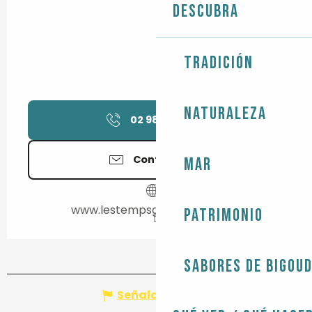
Descubra
Tradición
Naturaleza
02 98 82 35
▒▒
Contáctenos
Mar
www.lestempsgourmands.com
Patrimonio
Sabores de Bigou
Señalar un error