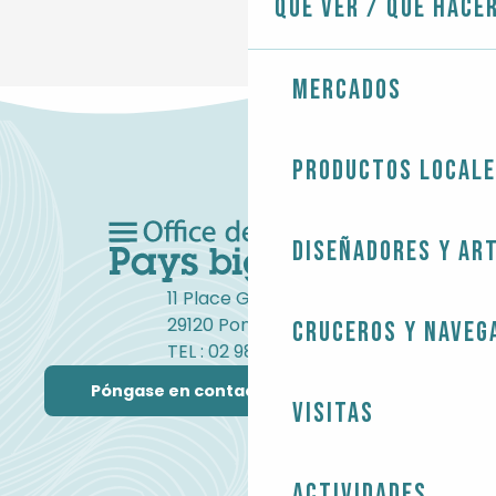
Qué ver / Qué hace
Mercados
Productos local
Diseñadores y ar
11 Place Gambetta
29120 Pont-l'Abbé
Cruceros y naveg
TEL : 02 98 82 37 99
Póngase en contacto con nosotros
Visitas
Actividades