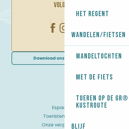
VOLG ONS
Het regent
Wandelen/Fietsen
Wandeltochten
Download onze brochures
Met de fiets
Toeren op de GR® 
kustroute
Espace Pro
Toeristenbelasting
Onze verplichtingen
Blijf