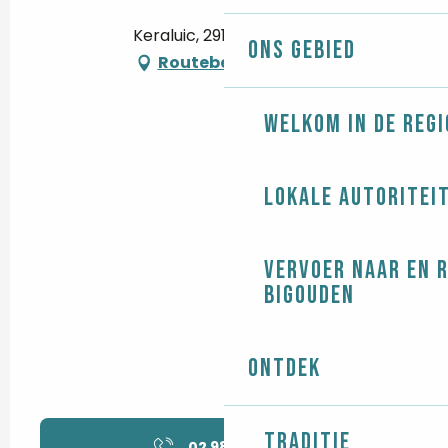
Keraluic, 29120 Plomeur
Ons gebied
Routebeschrijving
Welkom in de regi
Lokale autoritei
Vervoer naar en 
Bigouden
Ontdek
Traditie
02 98 82 10
▒▒