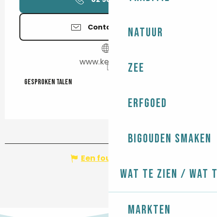
Contacteer ons
Natuur
www.keraluic.fr
Zee
Gesproken talen
Gesproken talen
Erfgoed
Bigouden smaken
Een fout melden
Wat te zien / Wat 
Markten