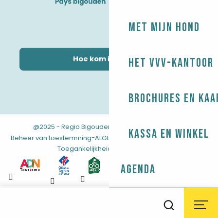
Met mijn hond
Hoe kom ik daar?
Het VVV-kantoor
Brochures en kaa
@2025 - Regio Bigouden
-
-
Juridische informatie
Kassa en winkel
-
-
-
Beheer van toestemming
ALGEMENE VOORWAARDEN
Kaart
Toegankelijkheid: niet conform
Agenda
Aller
au
Weer
Getijden
Webcams
Zoek op
contenu