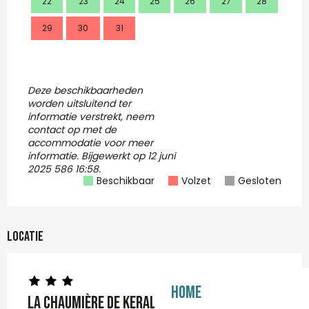
22
23
24
25
26
27
28
16
29
30
31
23
30
Deze beschikbaarheden
worden uitsluitend ter
informatie verstrekt, neem
contact op met de
accommodatie voor meer
informatie.
Bijgewerkt op
12 juni
2025 586 16:58.
Beschikbaar
Volzet
Gesloten
Locatie
Home
La Chaumière de Keraluic - Sterne