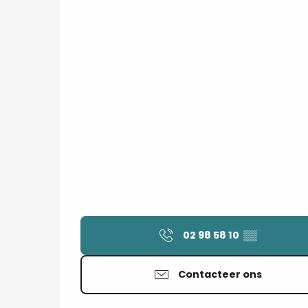
02 98 58 10
▒▒
Contacteer ons