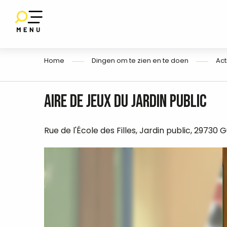
Aller
au
SET
contenu
E
principal
Home
Dingen om te zien en te doen
Act
Aire de jeux du Jardin public
Rue de l'École des Filles, Jardin public, 29730 G