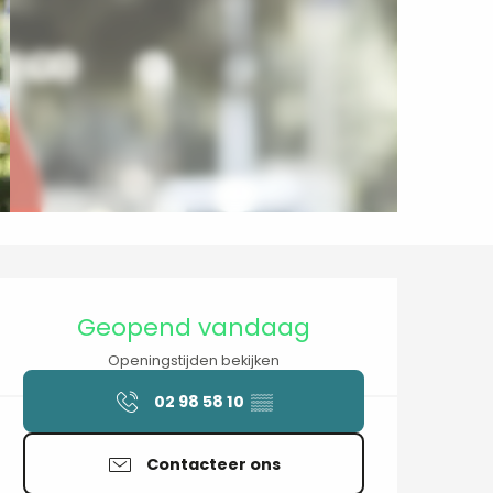
Openingstijden en contactgegev
Geopend vandaag
Openingstijden bekijken
02 98 58 10
▒▒
Contacteer ons