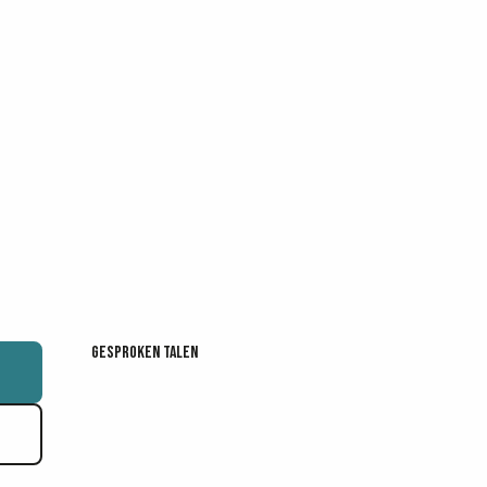
Gesproken talen
Gesproken talen