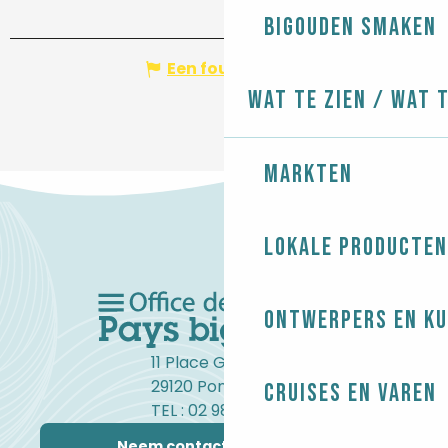
Bigouden smaken
Een fout melden
Wat te zien / Wat 
Markten
Lokale producten
Ontwerpers en ku
11 Place Gambetta
29120 Pont-l'Abbé
Cruises en varen
TEL : 02 98 82 37 99
Neem contact met ons op