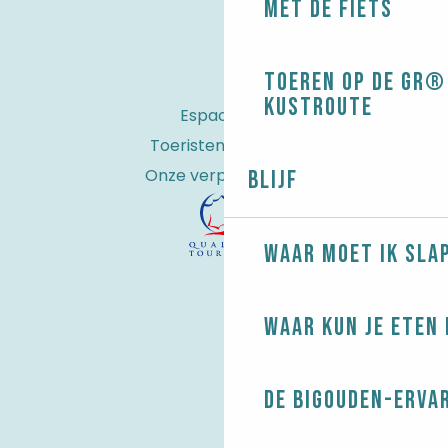
Met de fiets
Toeren op de GR® 
kustroute
Espace Pro
Toeristenbelasting
Onze verplichtingen
Blijf
Waar moet ik sla
Waar kun je eten 
De Bigouden-erva