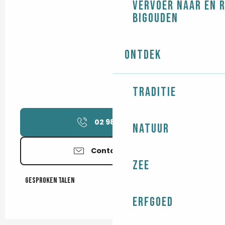
Vervoer naar en 
Bigouden
Ontdek
Traditie
02 98 56 33
▒▒
Natuur
Contacteer ons
Zee
Gesproken talen
Gesproken talen
Erfgoed