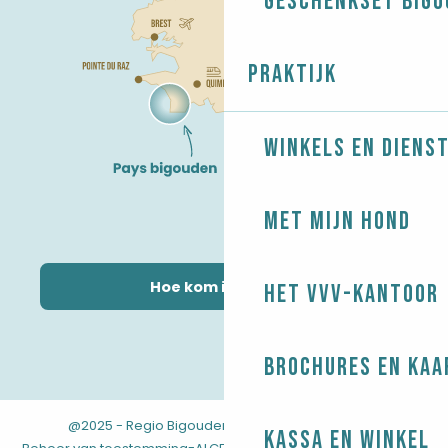
Geschenkset Bigo
Praktijk
Winkels en diens
Met mijn hond
Hoe kom ik daar?
Het VVV-kantoor
Brochures en kaa
@2025 - Regio Bigouden
-
-
Juridische informatie
Kassa en winkel
-
-
-