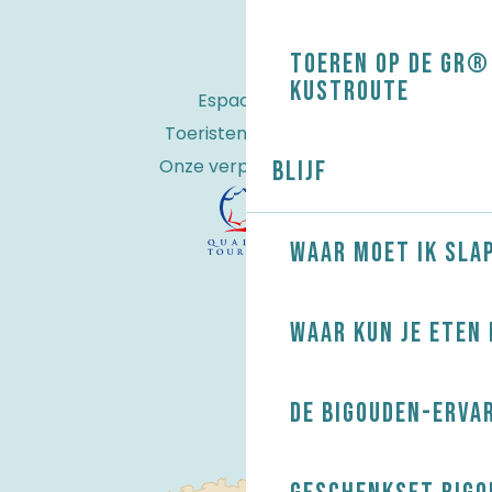
Toeren op de GR® 
kustroute
Espace Pro
Toeristenbelasting
Onze verplichtingen
Blijf
Waar moet ik sla
Waar kun je eten 
De Bigouden-erva