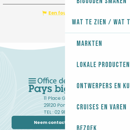
Bigouden smaken
Een fout melden
Wat te zien / Wat 
Markten
Lokale producten
Ontwerpers en ku
11 Place Gambetta
29120 Pont-l'Abbé
Cruises en varen
TEL : 02 98 82 37 99
Neem contact met ons op
Bezoek