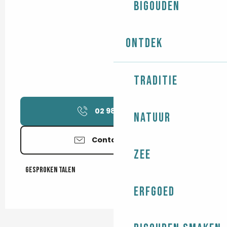
Bigouden
Ontdek
Traditie
02 98 58 60
▒▒
Natuur
Contacteer ons
Zee
Gesproken talen
Gesproken talen
Erfgoed