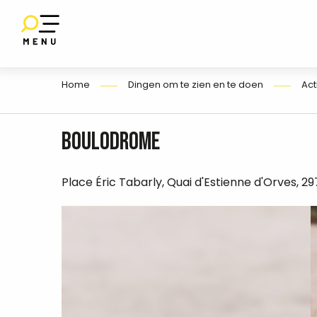
Aller
au
SET
contenu
E
principal
Home
Dingen om te zien en te doen
Act
Boulodrome
Place Éric Tabarly, Quai d'Estienne d'Orves, 2