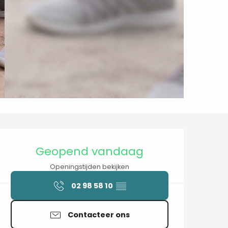
Openingstijden en contactgegev
Geopend vandaag
Openingstijden bekijken
02 98 58 10
▒▒
Contacteer ons