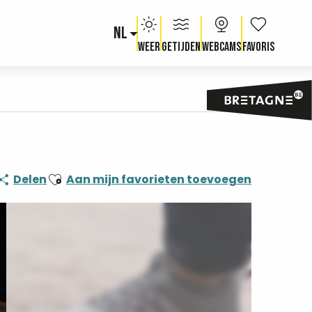
NL
Voir les fav
Weer
Getijden
Webcams
Ajouter aux favoris
Delen
Aan mijn favorieten toevoegen