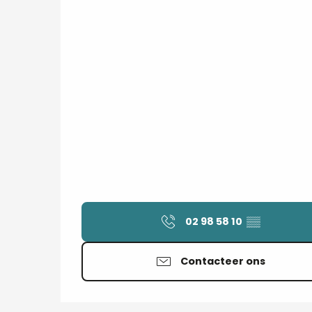
02 98 58 10
▒▒
Contacteer ons