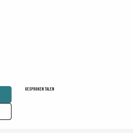
Gesproken talen
Gesproken talen