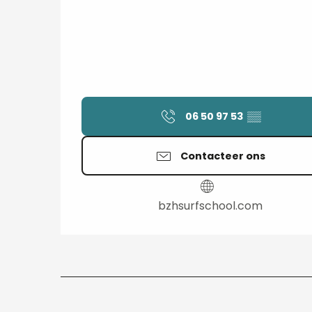
06 50 97 53
▒▒
Contacteer ons
bzhsurfschool.com