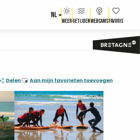
NL
Voir les fav
Weer
Getijden
Webcams
Ajouter aux favoris
Delen
Aan mijn favorieten toevoegen