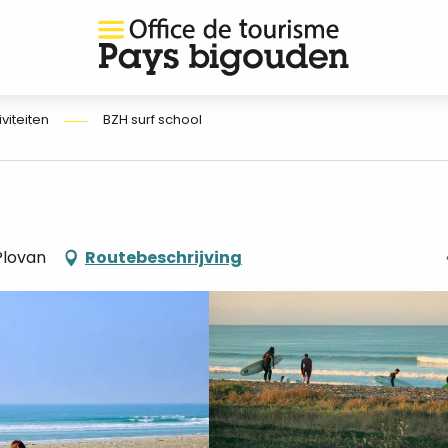
iviteiten
BZH surf school
Plovan
Routebeschrijving