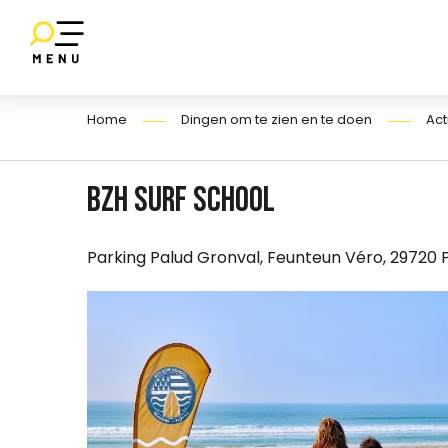
Aller
au
SET
contenu
E
principal
Home
Dingen om te zien en te doen
Act
BZH surf school
Parking Palud Gronval, Feunteun Véro, 29720 