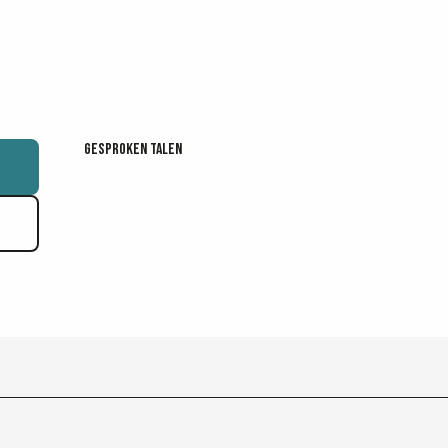
Gesproken talen
Gesproken talen