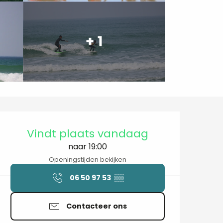
+ 1
Openingstijden en contactgegev
Vindt plaats vandaag
naar 19:00
Openingstijden bekijken
06 50 97 53
▒▒
Contacteer ons