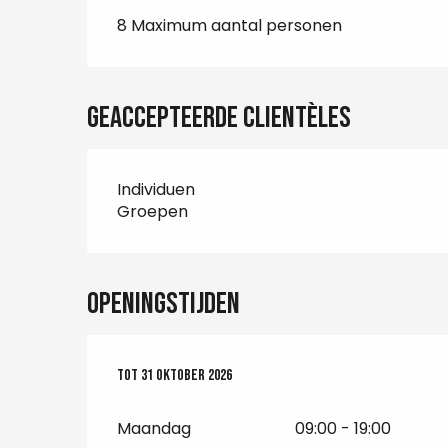
8 Maximum aantal personen
Geaccepteerde clientèles
Individuen
Groepen
Openingstijden
Vanaf
Tot
31 oktober 2026
1 april 2026
tot
31 oktober 2026
Maandag
09:00 - 19:00