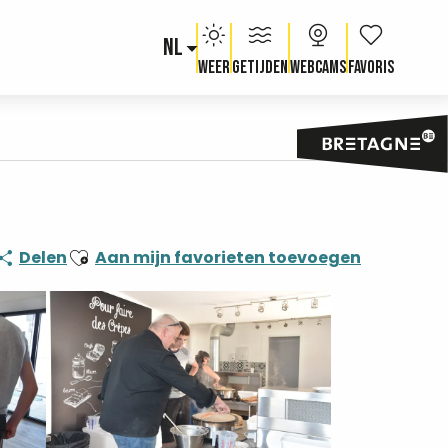
NL
Voir les fav
Weer
Getijden
Webcams
Ajouter aux favoris
Delen
Aan mijn favorieten toevoegen