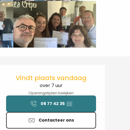
Openingstijden en contactgegev
Vindt plaats vandaag
over 7 uur
Openingstijden bekijken
06 77 42 35
▒▒
Contacteer ons