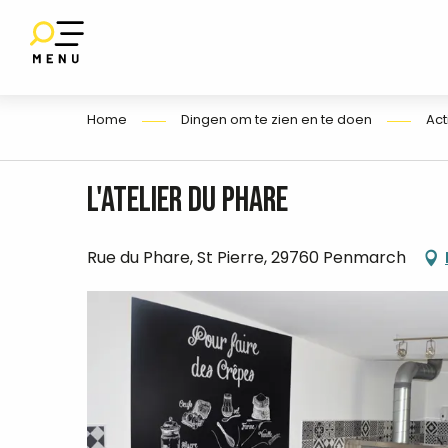
Aller
au
SET
contenu
E
principal
Home
Dingen om te zien en te doen
Act
L'Atelier du Phare
Rue du Phare, St Pierre, 29760 Penmarch