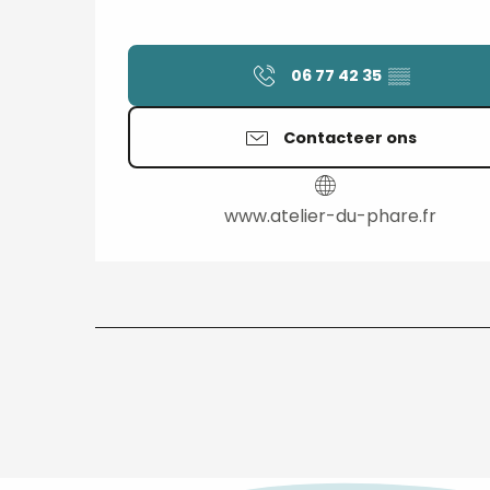
06 77 42 35
▒▒
Contacteer ons
www.atelier-du-phare.fr