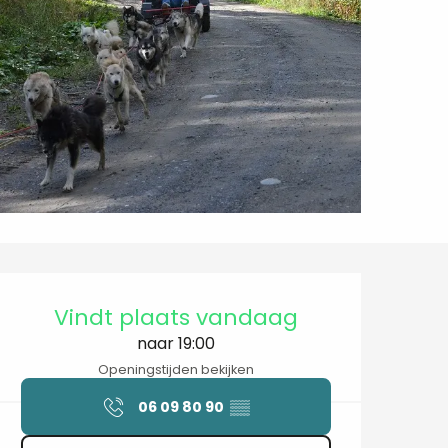
Openingstijden en contactgegev
Vindt plaats vandaag
naar 19:00
Openingstijden bekijken
06 09 80 90
▒▒