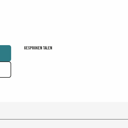
Gesproken talen
Gesproken talen