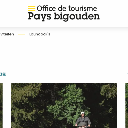
iviteiten
Lounoock's
ing