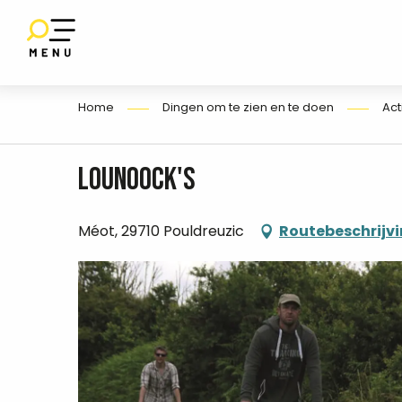
Aller
au
SET
contenu
E
principal
Home
Dingen om te zien en te doen
Act
Lounoock's
Méot, 29710 Pouldreuzic
Routebeschrijv