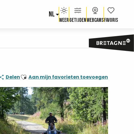
NL
Voir les fav
Weer
Getijden
Webcams
Ajouter aux favoris
Delen
Aan mijn favorieten toevoegen