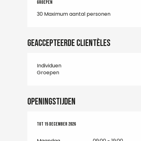
Groepen
Groepen
30 Maximum aantal personen
Geaccepteerde clientèles
Individuen
Groepen
Openingstijden
Vanaf
Tot
15 december 2026
1 april 2026
tot
15 december 2026
Maandag
09:00 - 19:00