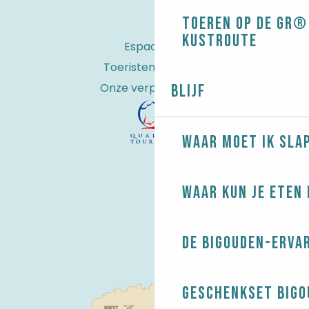
Toeren op de GR® 
kustroute
Espace Pro
Toeristenbelasting
Onze verplichtingen
Blijf
Waar moet ik sla
Waar kun je eten 
De Bigouden-erva
Geschenkset Bigo