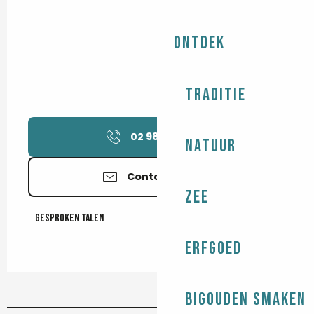
Ontdek
Traditie
02 98 87 40
▒▒
Natuur
Contacteer ons
Zee
Gesproken talen
Gesproken talen
Erfgoed
Bigouden smaken