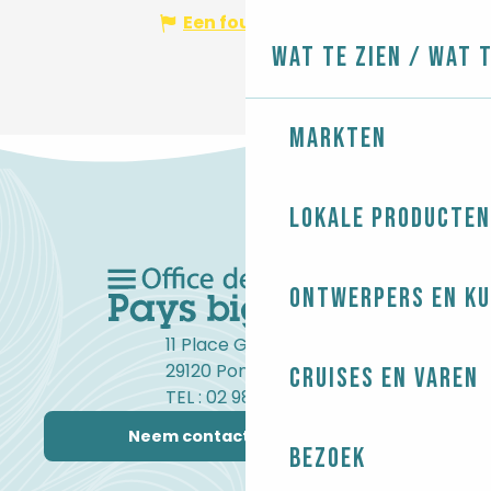
Een fout melden
Wat te zien / Wat 
Markten
Lokale producten
Ontwerpers en ku
11 Place Gambetta
29120 Pont-l'Abbé
Cruises en varen
TEL : 02 98 82 37 99
Neem contact met ons op
Bezoek