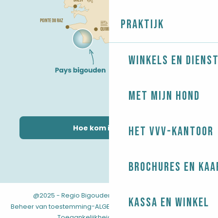
Praktijk
Winkels en diens
Met mijn hond
Hoe kom ik daar?
Het VVV-kantoor
Brochures en kaa
@2025 - Regio Bigouden
-
-
Juridische informatie
Kassa en winkel
-
-
-
Beheer van toestemming
ALGEMENE VOORWAARDEN
Kaart
Toegankelijkheid: niet conform