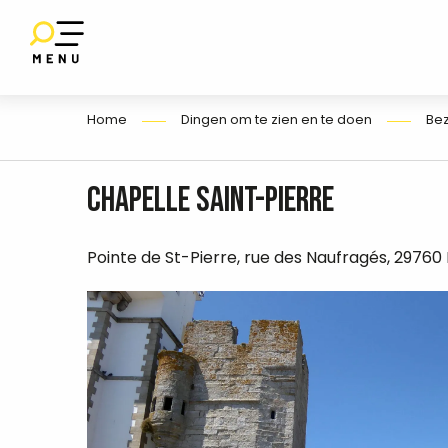
Aller
au
SET
contenu
E
principal
Home
Dingen om te zien en te doen
Be
Chapelle Saint-Pierre
Pointe de St-Pierre, rue des Naufragés, 2976