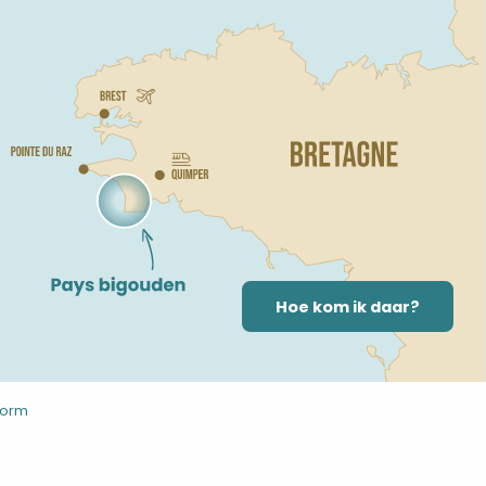
Hoe kom ik daar?
form