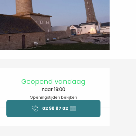
Openingstijden en contactgegev
Geopend vandaag
naar 19:00
Openingstijden bekijken
02 98 87 02
▒▒