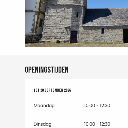
Openingstijden
Vanaf
Tot
20 september 2026
1 juli 2026
tot
20 september 2026
Maandag
10:00 - 12:30
Dinsdag
10:00 - 12:30