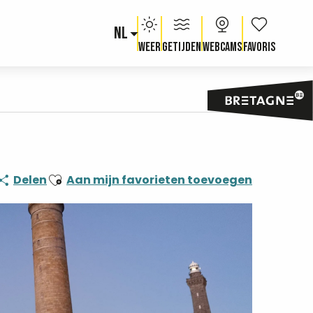
NL
Voir les fav
Weer
Getijden
Webcams
Ajouter aux favoris
Delen
Aan mijn favorieten toevoegen