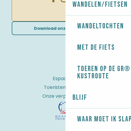
Wandelen/Fietsen
Wandeltochten
Download onze brochures
Met de fiets
Toeren op de GR® 
kustroute
Espace Pro
Toeristenbelasting
Onze verplichtingen
Blijf
Waar moet ik sla