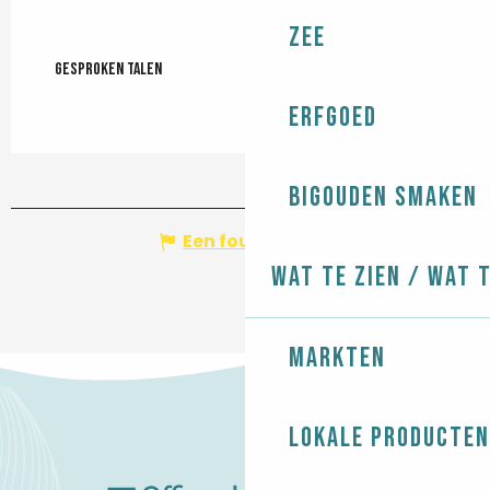
Zee
Gesproken talen
Gesproken talen
Erfgoed
Bigouden smaken
Een fout melden
Wat te zien / Wat 
Markten
Lokale producten