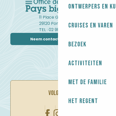
Ontwerpers en ku
11 Place Gambetta
29120 Pont-l'Abbé
Cruises en varen
TEL : 02 98 82 37 99
Neem contact met ons op
Bezoek
Activiteiten
Met de familie
VOLG ONS
Het regent