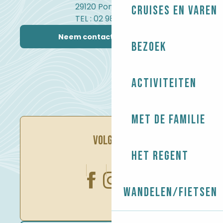
29120 Pont-l'Abbé
Cruises en varen
TEL : 02 98 82 37 99
Neem contact met ons op
Bezoek
Activiteiten
Met de familie
VOLG ONS
Het regent
Wandelen/Fietsen