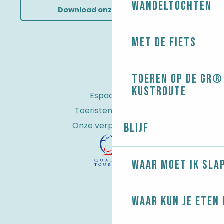
Wandeltochten
Download onze brochures
Met de fiets
Toeren op de GR® 
kustroute
Espace Pro
Toeristenbelasting
Onze verplichtingen
Blijf
Waar moet ik sla
Waar kun je eten 