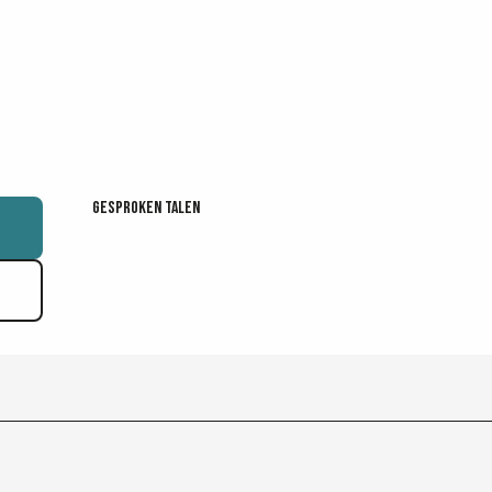
Gesproken talen
Gesproken talen