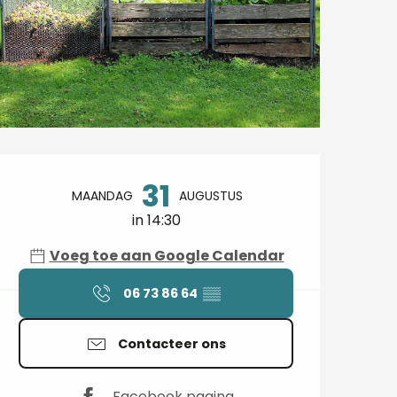
Openingstijden en contactgegev
31
MAANDAG
AUGUSTUS
in 14:30
Voeg toe aan Google Calendar
06 73 86 64
▒▒
Contacteer ons
Facebook pagina