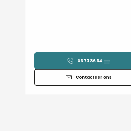
06 73 86 64
▒▒
Contacteer ons