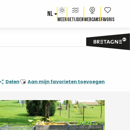
NL
Voir les fav
Weer
Getijden
Webcams
Ajouter aux favoris
Delen
Aan mijn favorieten toevoegen