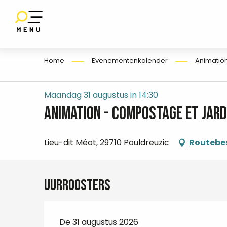
Aller
au
SET
contenu
E
principal
Home
Evenementenkalender
Animatio
Maandag 31 augustus in 14:30
Animation - Compostage et jard
Lieu-dit Méot, 29710 Pouldreuzic
Routebes
Uurroosters
De 31 augustus 2026