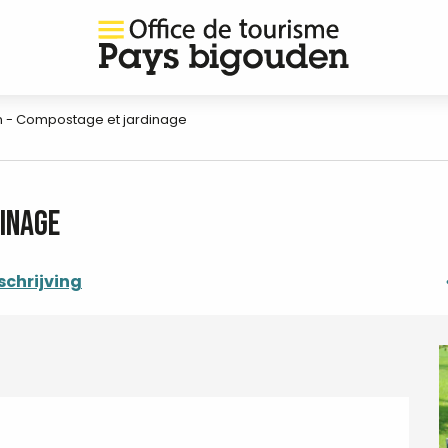
n - Compostage et jardinage
inage
chrijving