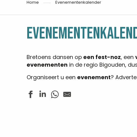
Home
Evenementenkalender
EVENEMENTENKALEN
Bretoens dansen op
een fest-noz
, een
evenementen
in de regio Bigouden, du
Organiseert u een
evenement
? Advert
Fête du Sport - Tournoi de beach volley
Concert - Jazz In Loc
Balade commentée
Concert harpes en chapelle - Trio S.A.M