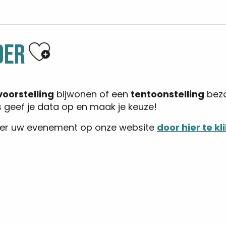
Ajouter aux favoris
DER
voorstelling
bijwonen of een
tentoonstelling
bezo
s geef je data op en maak je keuze!
eer uw evenement op onze website
door hier te kl