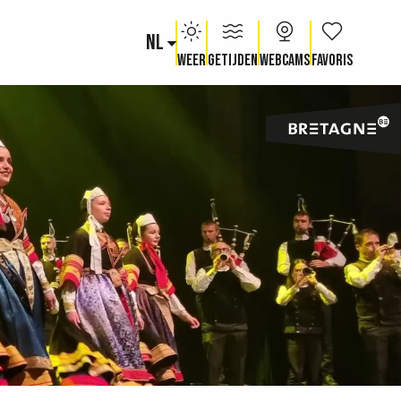
NL
Voir les fav
Weer
Getijden
Webcams