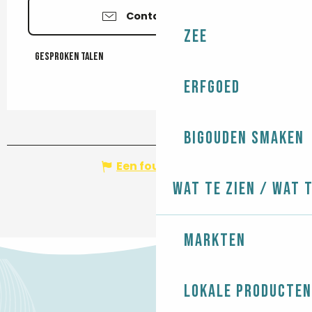
Contacteer ons
Zee
Gesproken talen
Gesproken talen
Erfgoed
Bigouden smaken
Een fout melden
Wat te zien / Wat 
Markten
Lokale producten