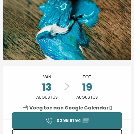
Openingstijden en contactgegevens
VAN
TOT
13
19
AUGUSTUS
AUGUSTUS
Voeg toe aan Google Calendar
02 98 51 94
▒▒