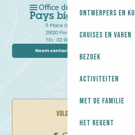
Ontwerpers en ku
11 Place Gambetta
29120 Pont-l'Abbé
Cruises en varen
TEL : 02 98 82 37 99
Neem contact met ons op
Bezoek
Activiteiten
Met de familie
VOLG ONS
Het regent