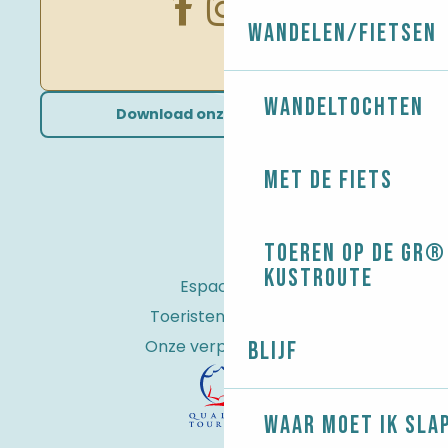
Wandelen/Fietsen
Wandeltochten
Download onze brochures
Met de fiets
Toeren op de GR® 
kustroute
Espace Pro
Toeristenbelasting
Onze verplichtingen
Blijf
Waar moet ik sla