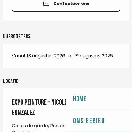
Contacteer ons
Uurroosters
Vanaf 13 augustus 2026 tot 19 augustus 2026
Locatie
Home
Expo peinture - Nicole et Alexandra
Gonzalez
Ons gebied
Corps de garde, Rue des Glénans, 29120