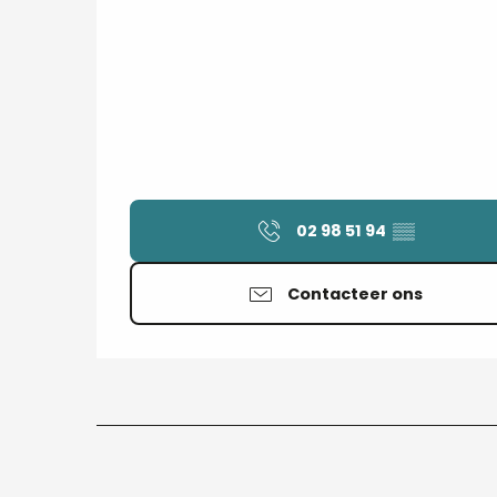
02 98 51 94
▒▒
Contacteer ons