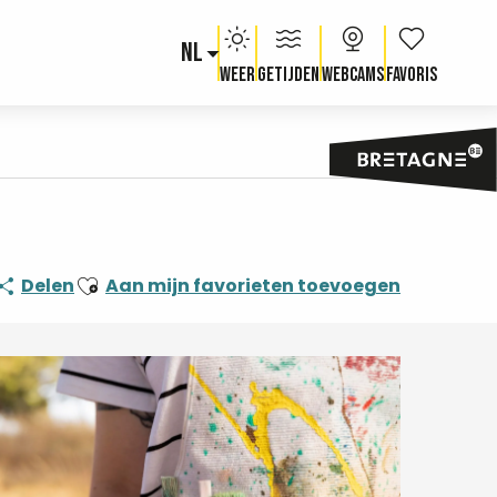
NL
Voir les fav
Weer
Getijden
Webcams
Ajouter aux favoris
Delen
Aan mijn favorieten toevoegen