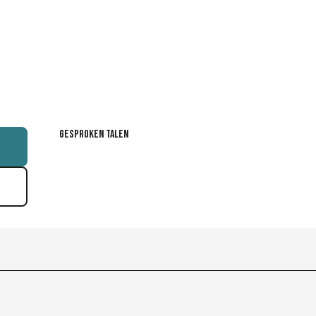
Gesproken talen
Gesproken talen