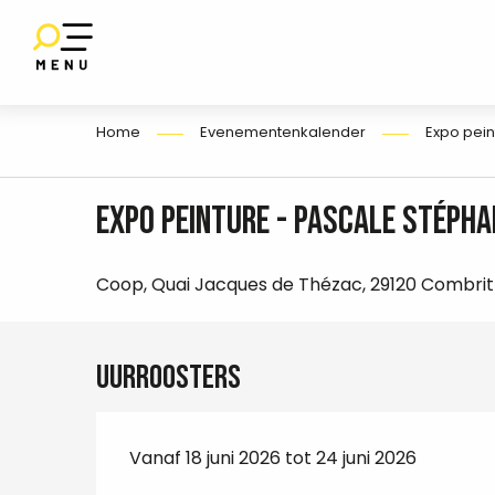
Aller
au
SET
contenu
E
principal
Home
Evenementenkalender
Expo pein
Expo peinture - Pascale Stépha
Coop, Quai Jacques de Thézac, 29120 Combrit
Uurroosters
Vanaf 18 juni 2026 tot 24 juni 2026