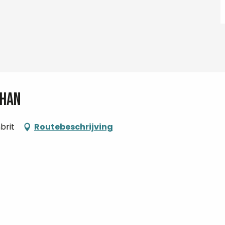
phan
brit
Routebeschrijving