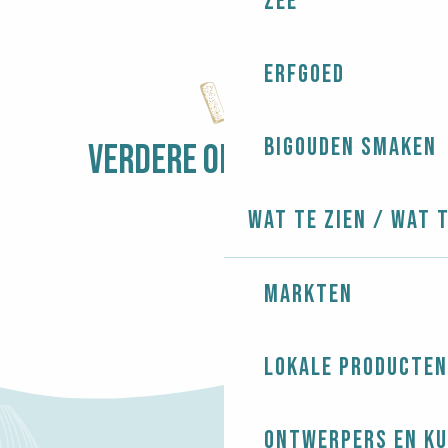
Zee
Dédicace de Dylan Heskin
Fête du Sport - Tournoi de football adultes
Yachting - Grandes Régates de l'Île-Tudy-Loctudy - R
Erfgoed
Fête du Sport
Expo photo - François Coudriou
Cirque Bostok
Bigouden smaken
Concerts chez Cathy
VERDERE ONTDEKKING
MARKTEN
Wat te zien / Wat 
Markten
Lokale producten
Ontwerpers en ku