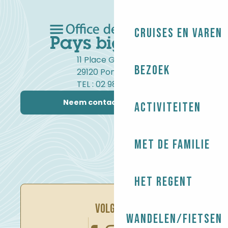
Cruises en varen
11 Place Gambetta
Bezoek
29120 Pont-l'Abbé
TEL : 02 98 82 37 99
Neem contact met ons op
Activiteiten
Met de familie
Het regent
VOLG ONS
Wandelen/Fietsen