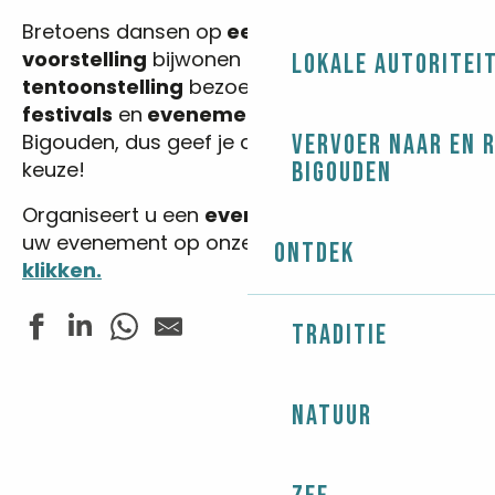
Bretoens dansen op
een fest-noz
, een
voorstelling
bijwonen of een
Lokale autoritei
tentoonstelling
bezoeken… Er zijn tal van
festivals
en
evenementen
in de regio
Bigouden, dus geef je data op en maak je
Vervoer naar en 
keuze!
Bigouden
Organiseert u een
evenement
? Adverteer
uw evenement op onze website
door hier te
Ontdek
klikken.
Traditie
Concert - Blue Moon
Natuur
Yachting - Grandes Régates de l'Île-Tudy-Loctudy - R
Pardon de St Demet
Tournoi de Mölkky en doublette
Fête de la Langoustine