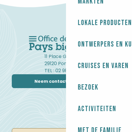
Markten
Lokale producten
Ontwerpers en ku
11 Place Gambetta
29120 Pont-l'Abbé
Cruises en varen
TEL : 02 98 82 37 99
Neem contact met ons op
Bezoek
Activiteiten
Met de familie