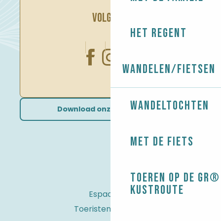
VOLG ONS
Het regent
Wandelen/Fietsen
Wandeltochten
Download onze brochures
Met de fiets
Toeren op de GR® 
kustroute
Espace Pro
Toeristenbelasting