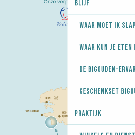
Onze verplichtingen
Blijf
Waar moet ik sla
Waar kun je eten 
De Bigouden-erva
Geschenkset Bigo
Praktijk