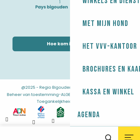
Winkels en diens
Met mijn hond
Hoe kom ik daar?
Het VVV-kantoor
Brochures en kaa
@2025 - Regio Bigouden
-
-
Juridische informatie
Kassa en winkel
-
-
-
Beheer van toestemming
ALGEMENE VOORWAARDEN
Kaart
Toegankelijkheid: niet conform
Agenda
Aller
au