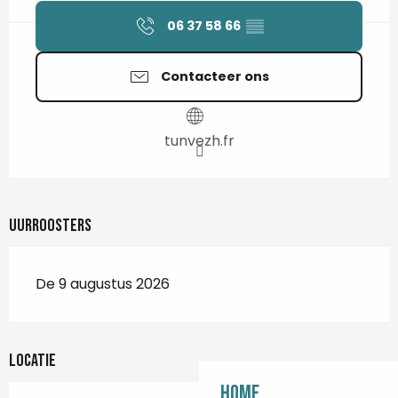
06 37 58 66
▒▒
Contacteer ons
tunvezh.fr
Uurroosters
De 9 augustus 2026
Locatie
Home