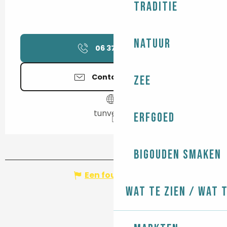
Traditie
Natuur
06 37 58 66
▒▒
Contacteer ons
Zee
tunvezh.fr
Erfgoed
Bigouden smaken
Een fout melden
Wat te zien / Wat 