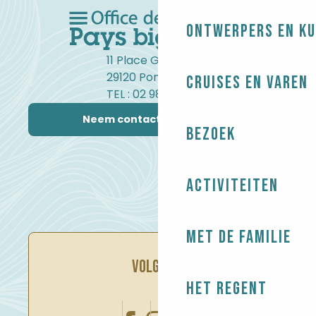
Ontwerpers en ku
11 Place Gambetta
29120 Pont-l'Abbé
Cruises en varen
TEL : 02 98 82 37 99
Neem contact met ons op
Bezoek
Activiteiten
Met de familie
VOLG ONS
Het regent