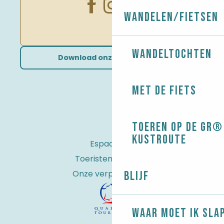
Wandelen/Fietsen
Wandeltochten
Download onze brochures
Met de fiets
Toeren op de GR® 
kustroute
Espace Pro
Toeristenbelasting
Onze verplichtingen
Blijf
Waar moet ik sla