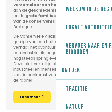
verzamelaar van herinneringen
, gewijd
Welkom in de regi
aan
de geschiedenis van de arbeiders
en de
grote families die eigenaar waren
van de conservenfabrieken
in Zuid-
Lokale autoritei
Bretagne.
De Conserverie Alexis Le Gall is de laatste
getuige van een buitengewoon Bretons
Vervoer naar en 
verhaal: het avontuur van de visconserven,
Bigouden
een industrie die begon in de 19e eeuw en
nog steeds springlevend is in de Bigouden.
Deze plek vertelt je alles over een
industrieel en menselijk epos, op het ritme
Ontdek
van de aankomst van de vis en de bel van
de fabriek!
Traditie
Lees meer
Natuur