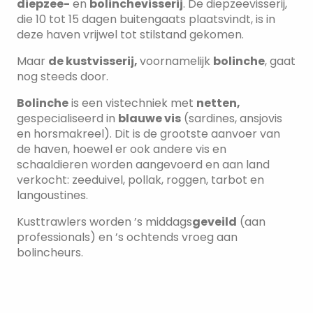
diepzee-
en
bolinchevisserij
. De diepzeevisserij,
die 10 tot 15 dagen buitengaats plaatsvindt, is in
deze haven vrijwel tot stilstand gekomen.
Maar
de kustvisserij,
voornamelijk
bolinche
, gaat
nog steeds door.
Bolinche
is een vistechniek met
netten,
gespecialiseerd in
blauwe vis
(sardines, ansjovis
en horsmakreel). Dit is de grootste aanvoer van
de haven, hoewel er ook andere vis en
schaaldieren worden aangevoerd en aan land
verkocht: zeeduivel, pollak, roggen, tarbot en
langoustines.
Kusttrawlers worden ’s middags
geveild
(aan
professionals) en ’s ochtends vroeg aan
bolincheurs.