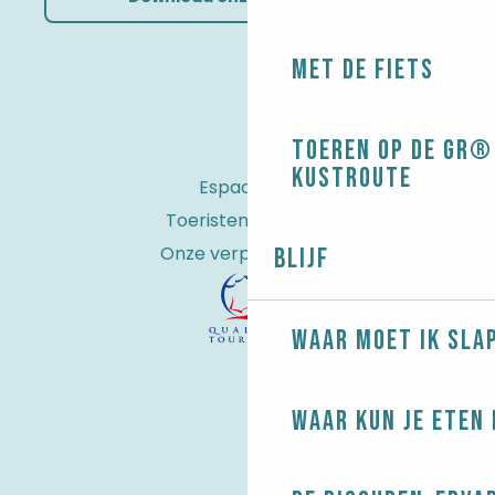
Met de fiets
Toeren op de GR® 
kustroute
Espace Pro
Toeristenbelasting
Onze verplichtingen
Blijf
Waar moet ik sla
Waar kun je eten 