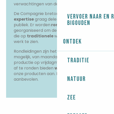
verwachtingen van de consument.
De Compagnie bretonne wil haar
Vervoer naar en 
expertise
graag delen met het grote
Bigouden
publiek. Er worden
rondleidingen
georganiseerd om de mannen en vrouwen
die op
traditionele
wijze werken aan het
Ontdek
werk te zien.
Rondleidingen zijn het hele jaar door
mogelijk, van maandag tot vrijdag (geen
Traditie
productie op vrijdagmiddag). Om je bezoek
af te ronden bieden
we
een proeverij van
onze producten aan. Reserveren is
Natuur
aanbevolen.
Zee