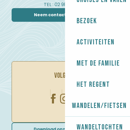
TEL : 02 98 82 37 99
Neem contact met ons op
Bezoek
Activiteiten
Met de familie
VOLG ONS
Het regent
Wandelen/Fietsen
Wandeltochten
Download onze brochures