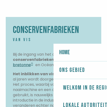
CONSERVENFABRIEKEN
VAN VIS
Home
Bij de ingang van het dorp staan
twee
conservenfabrieken
: La
Compagnie
bretonne
en Océane Alimentaire.
Ons gebied
Het inblikken van vis is een ambacht
dat
al jaren wordt doorgegeven in Bretagne.
Het proces, waarbij voornamelijk een
Welkom in de regi
naaimachine en een autoclaaf worden
gebruikt, is nauwelijks veranderd sinds de
introductie in de industrie. De recepten
Lokale autoritei
veranderen echter naargelang de