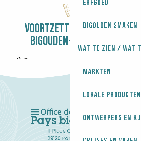
Erfgoed
Bigouden smaken
VOORTZETTING VAN HET
BIGOUDEN-AVONTUUR
Wat te zien / Wat 
VISSERSHAVENS
Markten
Lokale producten
Ontwerpers en ku
11 Place Gambetta
29120 Pont-l'Abbé
Cruises en varen