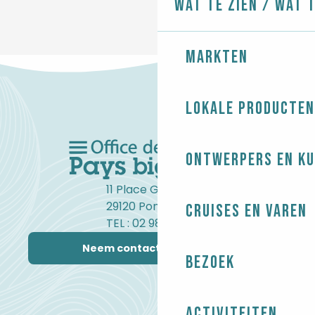
Wat te zien / Wat 
Markten
Lokale producten
Ontwerpers en ku
11 Place Gambetta
29120 Pont-l'Abbé
Cruises en varen
TEL : 02 98 82 37 99
Neem contact met ons op
Bezoek
Activiteiten