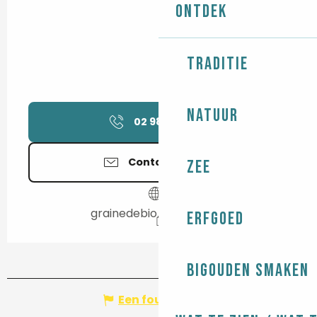
Ontdek
Traditie
Natuur
02 98 66 16
▒▒
Contacteer ons
Zee
grainedebio.biocoop.net
Erfgoed
Bigouden smaken
Een fout melden