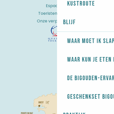
kustroute
Espace Pro
Toeristenbelasting
Onze verplichtingen
Blijf
Waar moet ik sla
Waar kun je eten 
De Bigouden-erva
Geschenkset Bigo