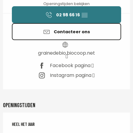
Openingstijden bekijken
02 98 66 16
▒▒
Contacteer ons
grainedebio.biocoop.net
Facebook pagina
Instagram pagina
Openingstijden
Heel het jaar
Heel het jaar