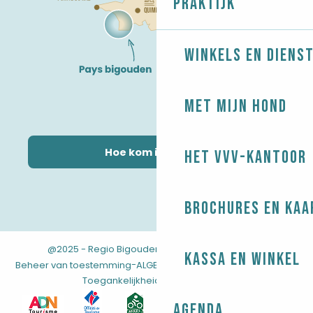
Praktijk
Winkels en diens
Met mijn hond
Hoe kom ik daar?
Het VVV-kantoor
Brochures en kaa
@2025 - Regio Bigouden
-
-
Juridische informatie
Kassa en winkel
-
-
-
Beheer van toestemming
ALGEMENE VOORWAARDEN
Kaart
Toegankelijkheid: niet conform
Agenda