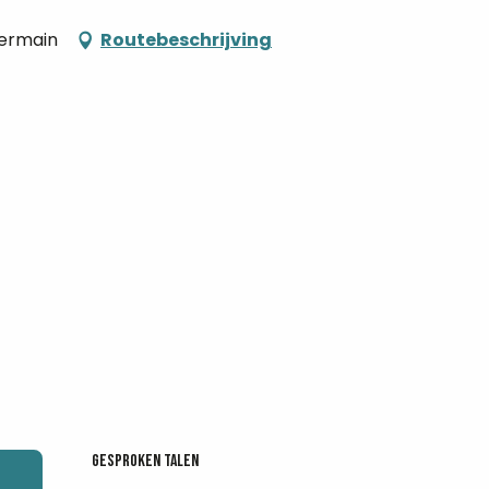
Germain
Routebeschrijving
Gesproken talen
Gesproken talen