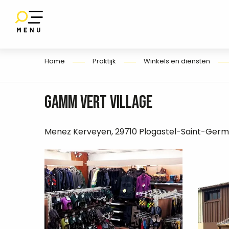
Aller
au
SET
contenu
E
principal
Home
Praktijk
Winkels en diensten
Gamm Vert Village
Menez Kerveyen, 29710 Plogastel-Saint-Germ