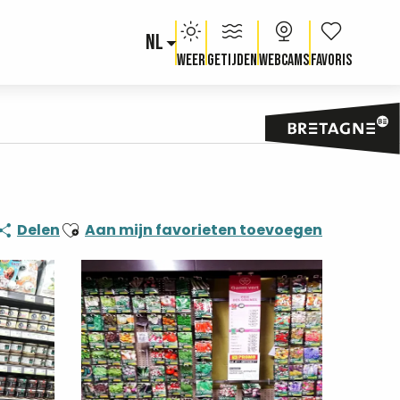
NL
Voir les fav
Weer
Getijden
Webcams
Ajouter aux favoris
Delen
Aan mijn favorieten toevoegen