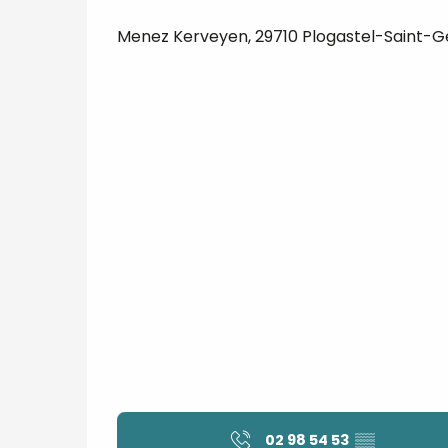
Menez Kerveyen, 29710 Plogastel-Saint-
02 98 54 53
▒▒