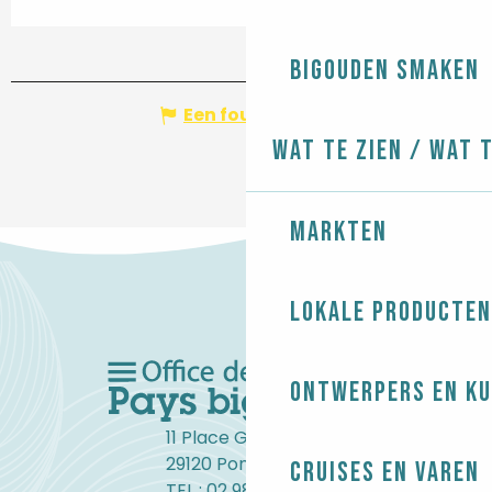
Bigouden smaken
Een fout melden
Wat te zien / Wat 
Markten
Lokale producten
Ontwerpers en ku
11 Place Gambetta
29120 Pont-l'Abbé
Cruises en varen
TEL : 02 98 82 37 99