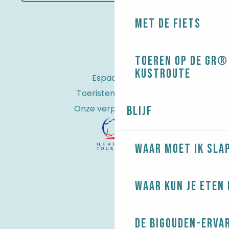
Met de fiets
Toeren op de GR® 
kustroute
Espace Pro
Toeristenbelasting
Onze verplichtingen
Blijf
Waar moet ik sla
Waar kun je eten 
De Bigouden-erva