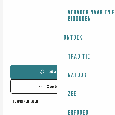
Vervoer naar en 
Bigouden
Ontdek
Traditie
06 49 27 72
▒▒
Natuur
Contacteer ons
Zee
Gesproken talen
Gesproken talen
Erfgoed