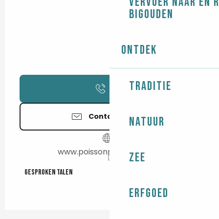
Vervoer naar en 
Bigouden
Ontdek
Traditie
Bel
Contacteer ons
Natuur
www.poissonnerie-quere.fr
Zee
Gesproken talen
Gesproken talen
Erfgoed