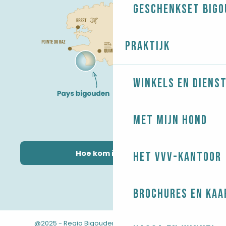
Geschenkset Bigo
Praktijk
Winkels en diens
Met mijn hond
Hoe kom ik daar?
Het VVV-kantoor
Brochures en kaa
@2025 - Regio Bigouden
-
-
Juridische informatie