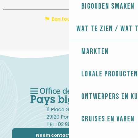
Bigouden smaken
Een fout melden
Wat te zien / Wat 
Markten
Lokale producten
Ontwerpers en ku
11 Place Gambetta
29120 Pont-l'Abbé
Cruises en varen
TEL : 02 98 82 37 99
Neem contact met ons op