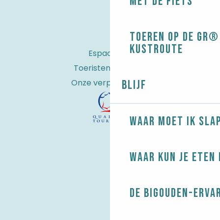
Met de fiets
Toeren op de GR® 
kustroute
Espace Pro
Toeristenbelasting
Onze verplichtingen
Blijf
Waar moet ik sla
Waar kun je eten 
De Bigouden-erva