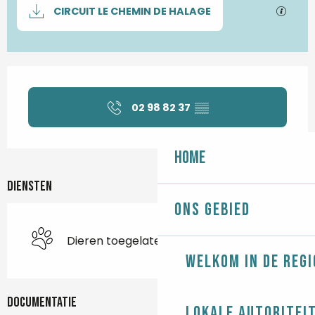
Documentatie
Met G
CIRCUIT LE CHEMIN DE HALAGE
Openingstijden en contactgegevens
02 98 82 37
▒▒
Home
Diensten
Ons gebied
Dieren toegelaten
Welkom in de regi
Documentatie
Lokale autoritei