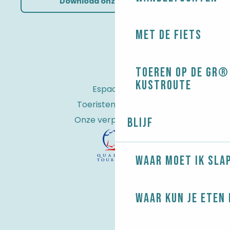
Download onze brochures
Met de fiets
Toeren op de GR® 
kustroute
Espace Pro
Toeristenbelasting
Onze verplichtingen
Blijf
Waar moet ik sla
Waar kun je eten 