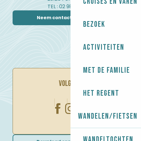
Cruises en varen
TEL : 02 98 82 37 99
Neem contact met ons op
Bezoek
Activiteiten
Met de familie
VOLG ONS
Het regent
Wandelen/Fietsen
Wandeltochten