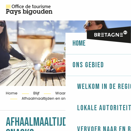
Home
Ons gebied
Welkom in de regi
Home
Blijf
Waar kun je eten en drinken?
Afhaalmaaltijden en snacks
Lokale autoritei
AFHAALMAALTIJDEN EN
Ajou
Vervoer naar en 