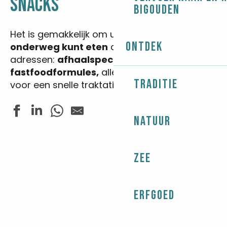
SNACKS
Bigouden
Het is gemakkelijk om uit te vinden waar je
Ontdek
onderweg kunt eten
dankzij onze lokale
adressen:
afhaalspecialiteiten
en
fastfoodformules,
alles wat je nodig hebt
Traditie
voor een snelle traktatie!
Natuur
Face Océan
Melen
Zee
Bigouden Makers
Le Longchamp
Casse Graine E. Leclerc
Erfgoed
Les Zigues
Mad Eo Pizz
Le labo de Clémentine