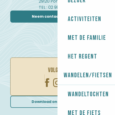
Bezoek
29120 Pont-l'Abbé
TEL : 02 98 82 37 99
Neem contact met ons op
Activiteiten
Met de familie
Het regent
VOLG ONS
Wandelen/Fietsen
Wandeltochten
Download onze brochures
Met de fiets