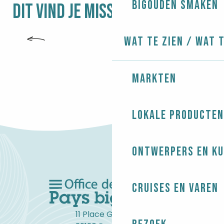
Les Côtiers
Bigouden smaken
DIT VIND JE MISSCHIEN OOK LEUK
La crêpe postale
Sea, Sun and... Crep'
Mambo
POULDREUZIC
Wat te zien / Wat 
Markten
Lokale producten
Ontwerpers en ku
Cruises en varen
11 Place Gambetta