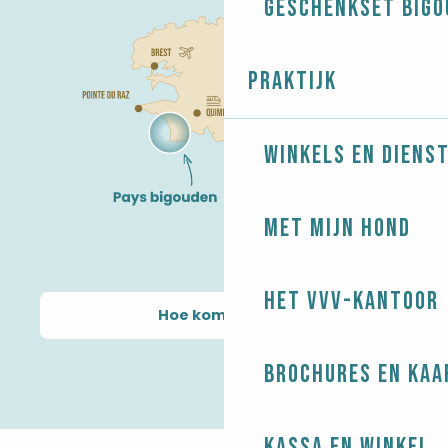
Geschenkset Bigo
Praktijk
Winkels en diens
Met mijn hond
Het VVV-kantoor
Hoe kom ik daar?
Brochures en kaa
Kassa en winkel