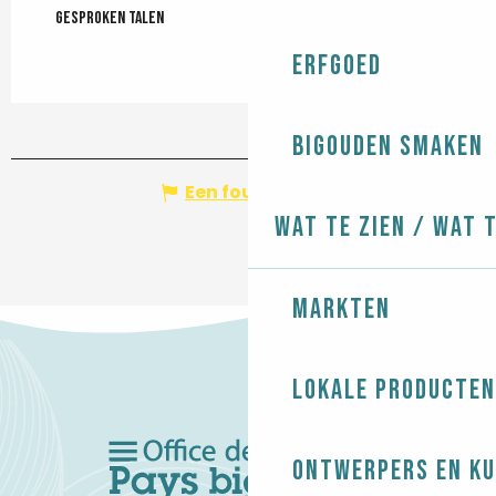
Gesproken talen
Gesproken talen
Erfgoed
Bigouden smaken
Een fout melden
Wat te zien / Wat 
Markten
Lokale producten
Ontwerpers en ku