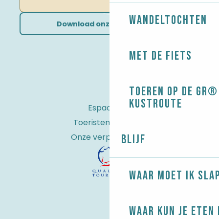
Wandeltochten
Download onze brochures
Met de fiets
Toeren op de GR® 
kustroute
Espace Pro
Toeristenbelasting
Onze verplichtingen
Blijf
Waar moet ik sla
Waar kun je eten 