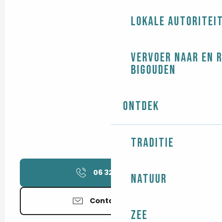
Lokale autoritei
Vervoer naar en 
Bigouden
Ontdek
Traditie
06 32 29 73
▒▒
Natuur
Contacteer ons
Zee