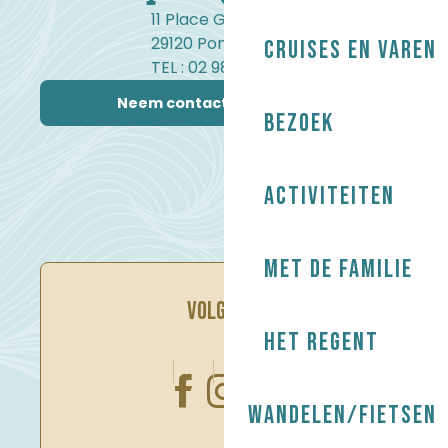
11 Place Gambetta
29120 Pont-l'Abbé
Cruises en varen
TEL : 02 98 82 37 99
Neem contact met ons op
Bezoek
Activiteiten
Met de familie
VOLG ONS
Het regent
Wandelen/Fietsen