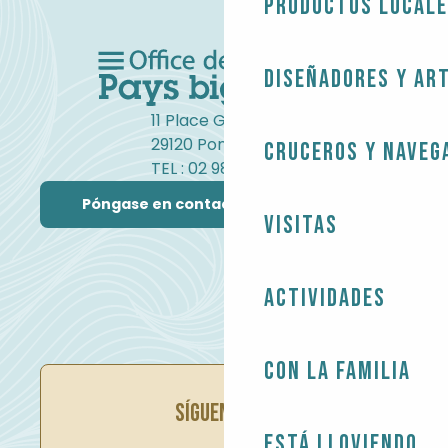
Productos local
Diseñadores y ar
11 Place Gambetta
29120 Pont-l'Abbé
Cruceros y naveg
TEL : 02 98 82 37 99
Póngase en contacto con nosotros
Visitas
Actividades
Con la familia
SÍGUENOS EN
Está lloviendo