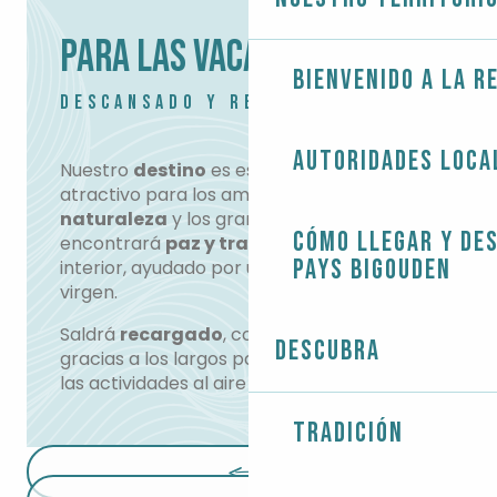
PARA LAS VACACIONES
Bienvenido a la r
DESCANSADO Y REANIMADO
Autoridades loca
Nuestro
destino
es especialmente
atractivo para los amantes de
la
naturaleza
y los grandes espacios. Aquí
Cómo llegar y de
encontrará
paz y tranquilidad
en su
Pays Bigouden
interior, ayudado por un
entorno
salvaje y
virgen.
Saldrá
recargado
, con las pilas cargadas,
Descubra
gracias a los largos paseos al aire libre o a
las actividades al aire libre.
Tradición