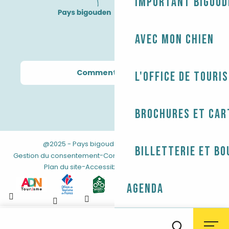
Important Bigoud
Avec mon chien
Comment venir ?
L'Office de touri
Brochures et car
@2025 - Pays bigouden
-
-
Mentions légales
Billetterie et bo
-
-
Gestion du consentement
Conditions générales de vente
-
Plan du site
Accessibilité : non conforme
Agenda
Aller
au