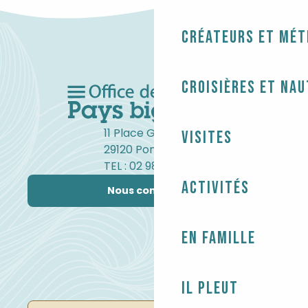
Créateurs et mét
Croisières et na
11 Place Gambetta
Visites
29120 Pont-l'Abbé
TEL : 02 98 82 37 99
Activités
Nous contacter
En famille
Il pleut