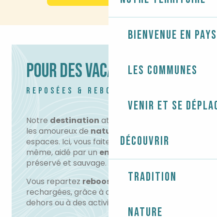
Bienvenue en Pays
POUR DES VACANCES
Les communes
REPOSÉES & REBOOSTÉES
Venir et se dépla
Notre
destination
attire particulièrement
les amoureux de
nature
et de grands
Découvrir
espaces. Ici, vous faites le
calme
en vous-
même, aidé par un
environnement
préservé et sauvage.
Tradition
Vous repartez
reboosté
, vos batteries
rechargées, grâce à de longues balades
dehors ou à des activités de plein air.
Nature