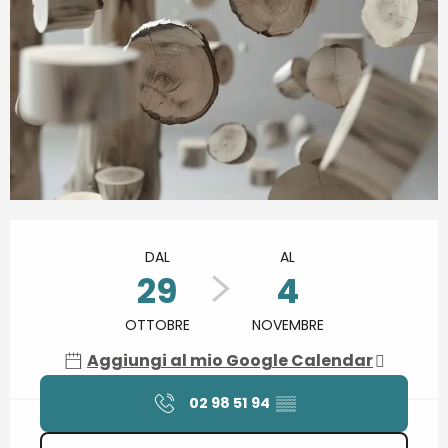
Orari e contatti
DAL
AL
29
4
OTTOBRE
NOVEMBRE
Aggiungi al mio Google Calendar
02 98 51 94
▒▒