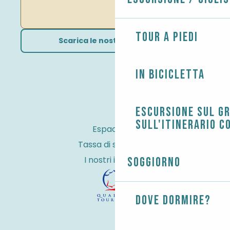
Tour a piedi
Scarica le nostre brochure
In bicicletta
Escursione sul G
sull'itinerario c
Espace Pro
Tassa di soggiorno
I nostri impegni
Soggiorno
Dove dormire?