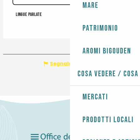
Mare
Lingue parlate
Lingue parlate
Patrimonio
Aromi Bigouden
Segnala un errore
Cosa vedere / Cosa
Mercati
Prodotti locali