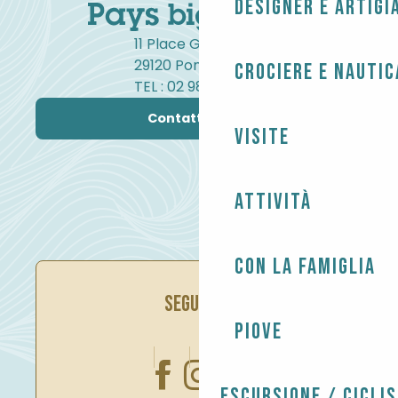
Designer e artigi
11 Place Gambetta
29120 Pont-l'Abbé
Crociere e nautic
TEL : 02 98 82 37 99
Contattateci
Visite
Attività
Con la famiglia
SEGUITECI
Piove
Escursione / Cicli