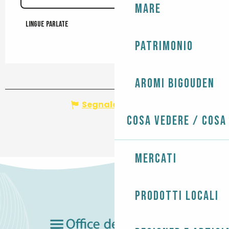
Mare
Lingue parlate
Lingue parlate
Patrimonio
Aromi Bigouden
Segnala un errore
Cosa vedere / Cosa
Mercati
Prodotti locali