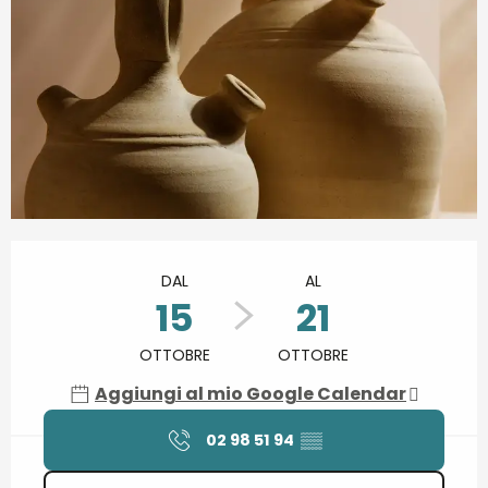
Orari e contatti
DAL
AL
15
21
OTTOBRE
OTTOBRE
Aggiungi al mio Google Calendar
02 98 51 94
▒▒