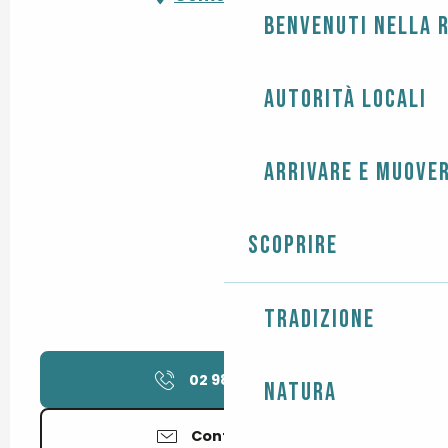
Benvenuti nella r
Autorità locali
Arrivare e muover
Scoprire
Tradizione
02 98 51 94
▒▒
Natura
Contattateci