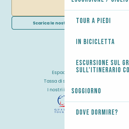
Tour a piedi
Scarica le nostre brochure
In bicicletta
Escursione sul G
sull'itinerario c
Espace Pro
Tassa di soggiorno
I nostri impegni
Soggiorno
Dove dormire?