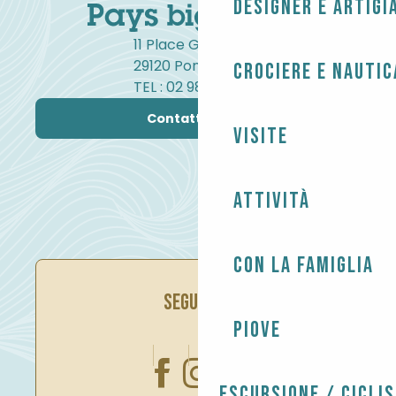
Designer e artigi
11 Place Gambetta
29120 Pont-l'Abbé
Crociere e nautic
TEL : 02 98 82 37 99
Contattateci
Visite
Attività
Con la famiglia
SEGUITECI
Piove
Escursione / Cicli