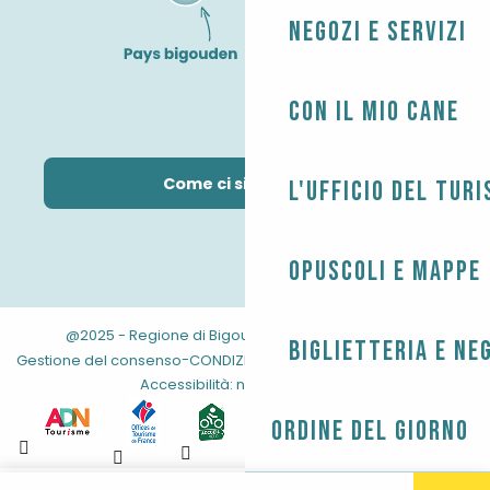
Negozi e servizi
Con il mio cane
Come ci si arriva?
L'Ufficio del Tur
Opuscoli e mappe
@2025 - Regione di Bigouden
-
-
Informazioni legali
Biglietteria e ne
-
-
-
Gestione del consenso
CONDIZIONI GENERALI
Mappa del sito
Accessibilità: non conforme
Ordine del giorno
Aller