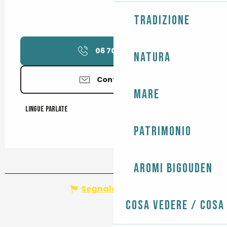
Tradizione
06 70 96 92
▒▒
Natura
Contattateci
Mare
Lingue parlate
Lingue parlate
Patrimonio
Aromi Bigouden
Segnala un errore
Cosa vedere / Cosa