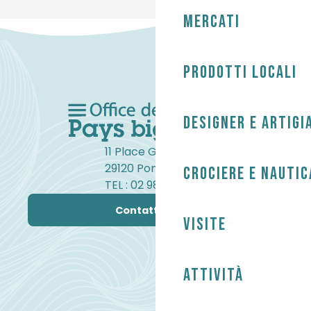
Mercati
Prodotti locali
Designer e artigi
11 Place Gambetta
29120 Pont-l'Abbé
Crociere e nautic
TEL : 02 98 82 37 99
Contattateci
Visite
Attività