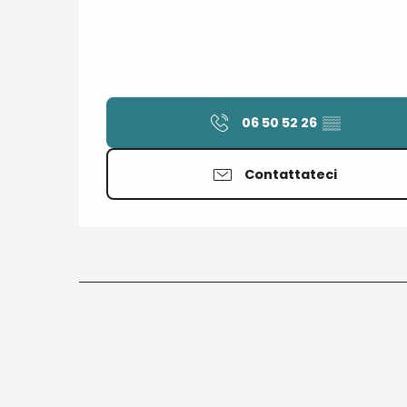
06 50 52 26
▒▒
Contattateci