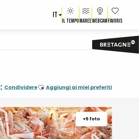
IT
Voir les fav
Il tempo
Maree
Webcam
Ajouter aux favoris
Condividere
Aggiungi ai miei preferiti
+5 foto