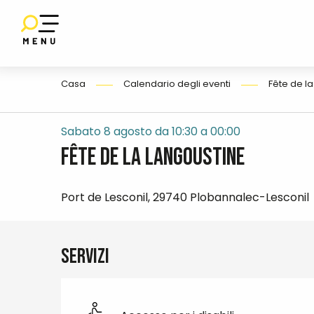
Aller
au
contenu
IO
E
principal
Casa
Calendario degli eventi
Fête de l
Sabato 8 agosto da 10:30 a 00:00
Fête de la Langoustine
Port de Lesconil, 29740 Plobannalec-Lesconil
Servizi