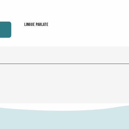
Lingue parlate
Lingue parlate