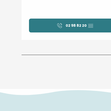
02 98 82 20
▒▒