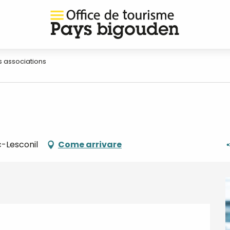
 associations
c-Lesconil
Come arrivare