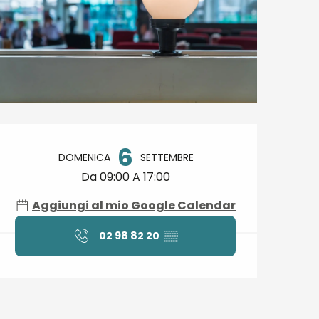
Orari e contatti
6
DOMENICA
SETTEMBRE
Da 09:00 A 17:00
Aggiungi al mio Google Calendar
02 98 82 20
▒▒