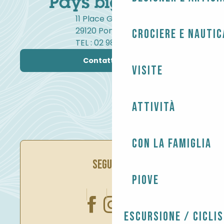
11 Place Gambetta
29120 Pont-l'Abbé
Crociere e nautic
TEL : 02 98 82 37 99
Contattateci
Visite
Attività
Con la famiglia
SEGUITECI
Piove
Escursione / Cicli