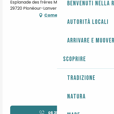
Esplanade des frères Mehu, Centre bourg,
Benvenuti nella r
29720 Plonéour-Lanvern
Come arrivare
Autorità locali
Arrivare e muover
Scoprire
Tradizione
Natura
06 31 90 70
▒▒