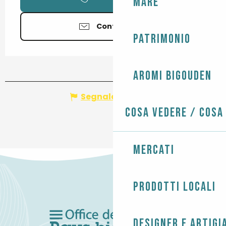
Mare
Contattateci
Patrimonio
Aromi Bigouden
Segnala un errore
Cosa vedere / Cosa
Mercati
Prodotti locali
Designer e artigi