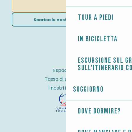
Tour a piedi
Scarica le nostre brochure
In bicicletta
Escursione sul G
sull'itinerario c
Espace Pro
Tassa di soggiorno
I nostri impegni
Soggiorno
Dove dormire?