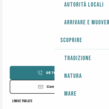
Autorità locali
Arrivare e muover
Scoprire
Tradizione
06 70 59 71
▒▒
Natura
Contattateci
Mare
Lingue parlate
Lingue parlate