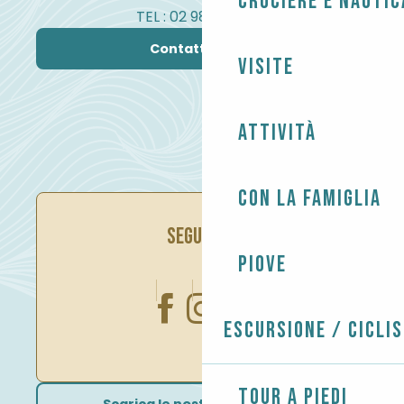
Crociere e nautic
TEL : 02 98 82 37 99
Contattateci
Visite
Attività
Con la famiglia
SEGUITECI
Piove
Escursione / Cicli
Tour a piedi
Scarica le nostre brochure