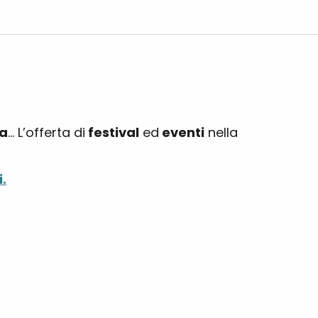
a
… L’offerta di
festival
ed
eventi
nella
.