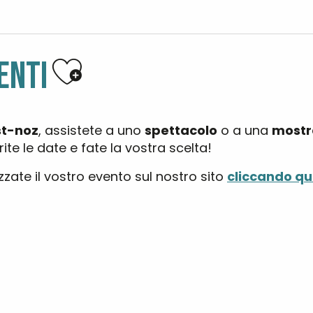
Ajouter aux favoris
ENTI
st-noz
, assistete a uno
spettacolo
o a una
mostr
te le date e fate la vostra scelta!
zzate il vostro evento sul nostro sito
cliccando qui
égate des Deux Estuaires