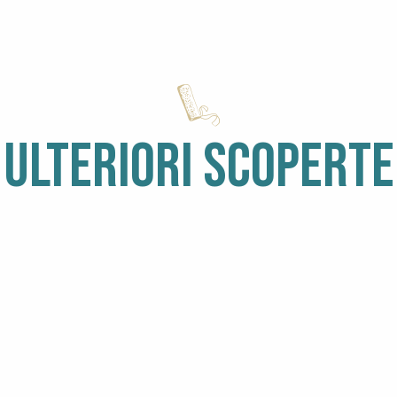
égate des Deux Estuaires
ULTERIORI SCOPERTE
E
GUIDATE
PIOVE
CO