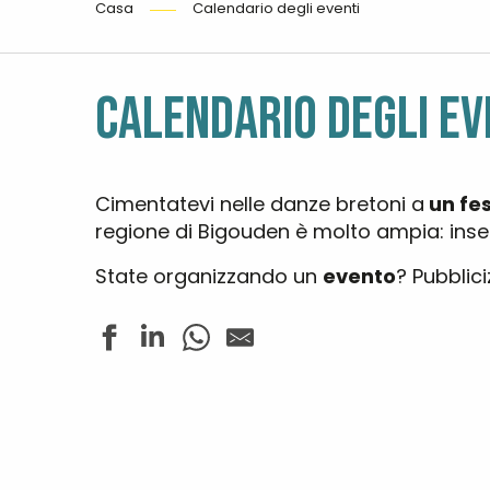
Casa
Calendario degli eventi
CALENDARIO DEGLI EV
Cimentatevi nelle danze bretoni a
un fe
regione di Bigouden è molto ampia: inseri
State organizzando un
evento
? Pubblici
Dédicace de Dylan Heskin
Tournoi de Mölkky en doublette
Concert - Blue Moon
Yachting - Grandes Régates de l'Île-Tudy-Loctudy - R