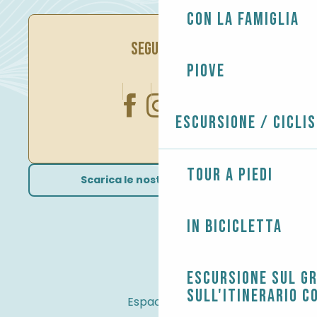
Con la famiglia
SEGUITECI
Piove
Escursione / Cicli
Tour a piedi
Scarica le nostre brochure
In bicicletta
Escursione sul G
sull'itinerario c
Espace Pro