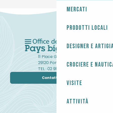
Mercati
Prodotti locali
Designer e artigi
11 Place Gambetta
29120 Pont-l'Abbé
Crociere e nautic
TEL : 02 98 82 37 99
Contattateci
Visite
Attività