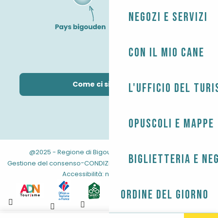
Negozi e servizi
Con il mio cane
Come ci si arriva?
L'Ufficio del Tur
Opuscoli e mappe
@2025 - Regione di Bigouden
-
-
Informazioni legali
Biglietteria e ne
-
-
-
Gestione del consenso
CONDIZIONI GENERALI
Mappa del sito
Accessibilità: non conforme
Ordine del giorno