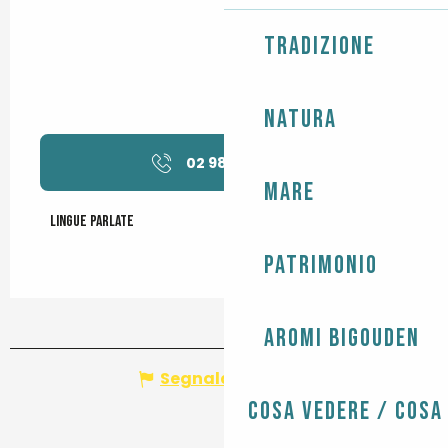
Tradizione
Natura
02 98 87 40
▒▒
Mare
Lingue parlate
Lingue parlate
Patrimonio
Aromi Bigouden
Segnala un errore
Cosa vedere / Cosa