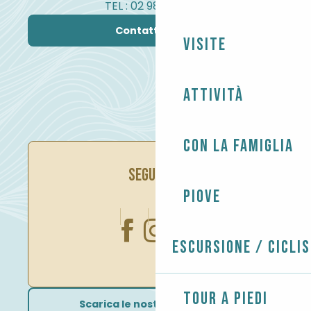
TEL : 02 98 82 37 99
Contattateci
Visite
Attività
Con la famiglia
SEGUITECI
Piove
Escursione / Cicli
Tour a piedi
Scarica le nostre brochure