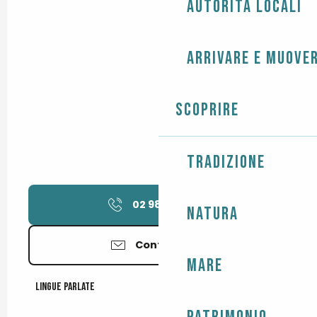
Autorità locali
Arrivare e muover
Scoprire
Tradizione
02 98 58 60
▒▒
Natura
Contattateci
Mare
Lingue parlate
Lingue parlate