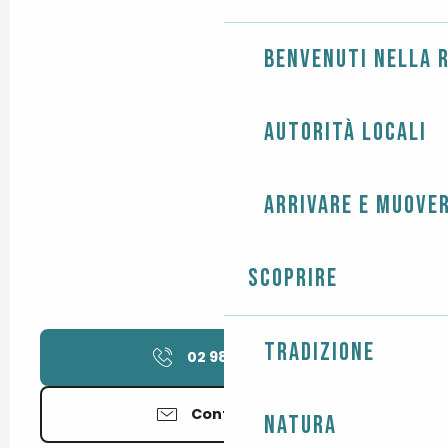
Benvenuti nella r
Autorità locali
Arrivare e muover
Scoprire
Tradizione
02 98 53 09
▒▒
Contattateci
Natura