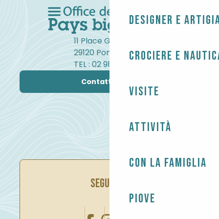
Designer e artigi
11 Place Gambetta
29120 Pont-l'Abbé
Crociere e nautic
TEL : 02 98 82 37 99
Contattateci
Visite
Attività
Con la famiglia
SEGUITECI
Piove