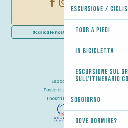
Escursione / Cicli
Tour a piedi
Scarica le nostre brochure
In bicicletta
Escursione sul G
sull'itinerario c
Espace Pro
Tassa di soggiorno
I nostri impegni
Soggiorno
Dove dormire?