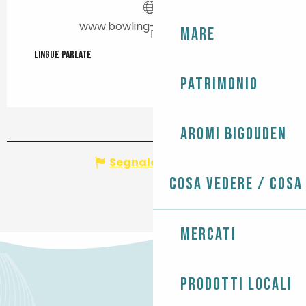
www.bowling-quimper.com
Mare
Lingue parlate
Lingue parlate
Patrimonio
Aromi Bigouden
Segnala un errore
Cosa vedere / Cosa
Mercati
Prodotti locali