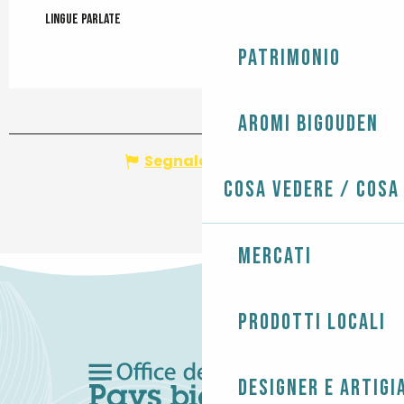
Lingue parlate
Lingue parlate
Patrimonio
Aromi Bigouden
Segnala un errore
Cosa vedere / Cosa
Mercati
Prodotti locali
Designer e artigi