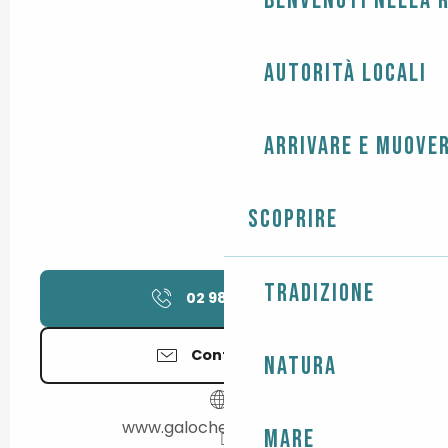
Benvenuti nella r
Autorità locali
Arrivare e muover
Scoprire
Tradizione
02 98 82 04
▒▒
Contattateci
Natura
www.galochebigoudene.fr
Mare