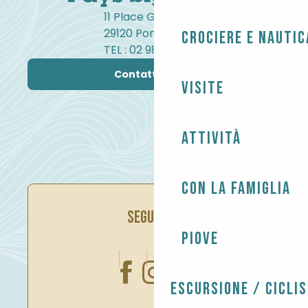
11 Place Gambetta
29120 Pont-l'Abbé
Crociere e nautic
TEL : 02 98 82 37 99
Contattateci
Visite
Attività
Con la famiglia
SEGUITECI
Piove
Escursione / Cicli