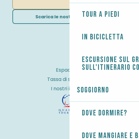
Tour a piedi
Scarica le nostre brochure
In bicicletta
Escursione sul G
sull'itinerario c
Espace Pro
Tassa di soggiorno
I nostri impegni
Soggiorno
Dove dormire?
Dove mangiare e 