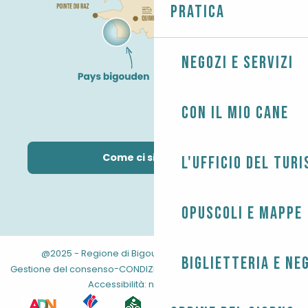
Pratica
Negozi e servizi
Con il mio cane
Come ci si arriva?
L'Ufficio del Tur
Opuscoli e mappe
@2025 - Regione di Bigouden
-
-
Informazioni legali
Biglietteria e ne
-
-
-
Gestione del consenso
CONDIZIONI GENERALI
Mappa del sito
Accessibilità: non conforme