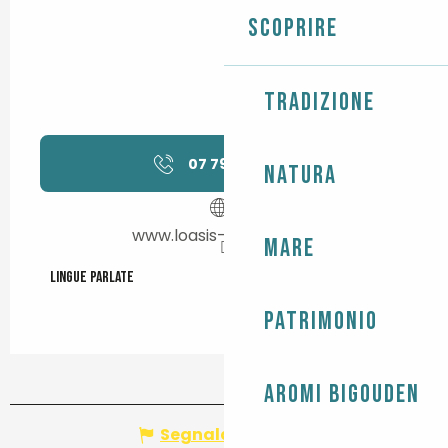
Scoprire
Tradizione
07 79 27 06
▒▒
Natura
www.loasis-iletudy.com
Mare
Lingue parlate
Lingue parlate
Patrimonio
Aromi Bigouden
Segnala un errore