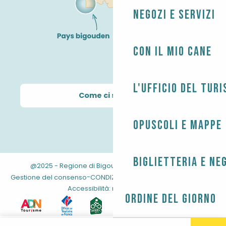
Negozi e servizi
Con il mio cane
L'Ufficio del Tur
Come ci si arriva?
Opuscoli e mappe
Biglietteria e ne
@2025 - Regione di Bigouden
-
-
Informazioni legali
-
-
-
Gestione del consenso
CONDIZIONI GENERALI
Mappa del sito
Accessibilità: non conforme
Ordine del giorno
Aller