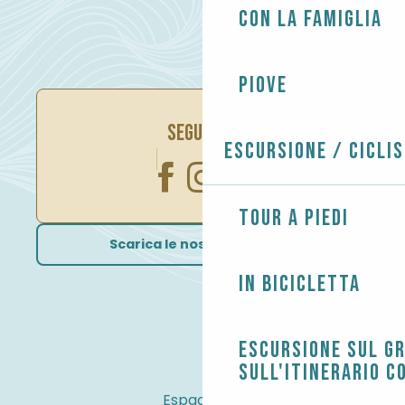
Con la famiglia
Piove
SEGUITECI
Escursione / Cicli
Tour a piedi
Scarica le nostre brochure
In bicicletta
Escursione sul G
sull'itinerario c
Espace Pro