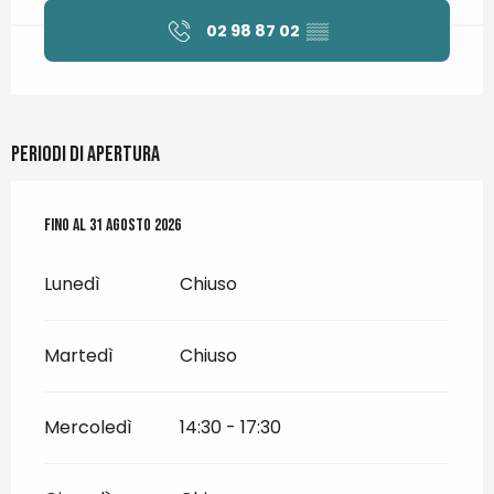
02 98 87 02
▒▒
Periodi di apertura
Dal
Fino al
1 luglio 2026
31 agosto 2026
al
31 agosto 2026
Lunedì
Chiuso
Martedì
Chiuso
Mercoledì
14:30 - 17:30