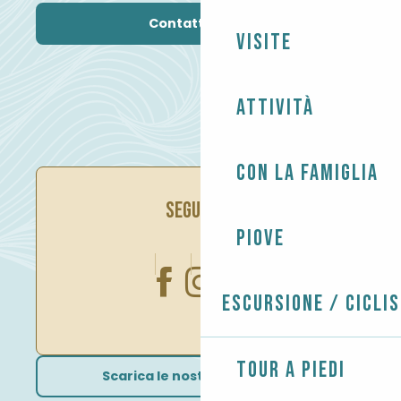
Contattateci
Visite
Attività
Con la famiglia
SEGUITECI
Piove
Escursione / Cicli
Tour a piedi
Scarica le nostre brochure